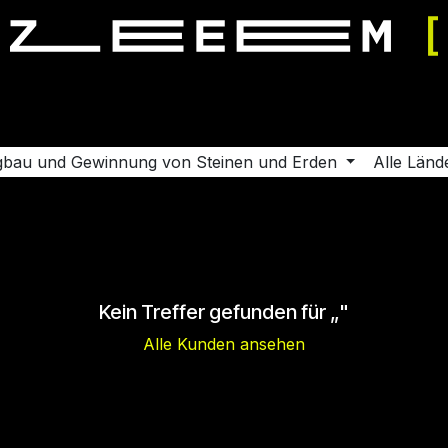
ereinbaren
Support
Karriere
Kontaktieren Sie uns
Sh
gbau und Gewinnung von Steinen und Erden
Alle Länd
Kein Treffer gefunden für „
"
Alle Kunden ansehen