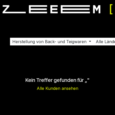
ereinbaren
Support
Karriere
Kontaktieren Sie uns
Sh
Herstellung von Back- und Teigwaren
Alle Länd
Kein Treffer gefunden für „
"
Alle Kunden ansehen