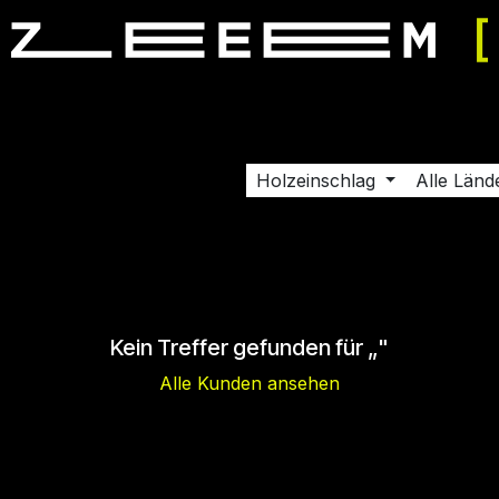
ereinbaren
Support
Karriere
Kontaktieren Sie uns
Sh
Holzeinschlag
Alle Länd
Kein Treffer gefunden für „
"
Alle Kunden ansehen